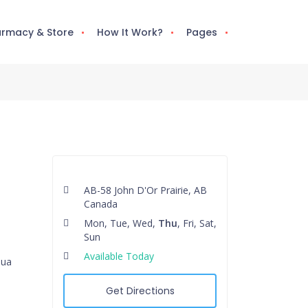
rmacy & Store
How It Work?
Pages
AB-58 John D'Or Prairie, AB
Canada
Mon, Tue, Wed,
Thu
, Fri, Sat,
Sun
Available Today
qua
Get Directions