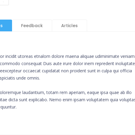
ls
Feedback
Articles
mpor incidit utoreas etnalom dolore maena aliquae udiminimate veniam
ip commodo consequat Duis aute irure dolor inem reprederit inoluptate
ur eexcepteur occaecat cupidatat non proident sunt in culpa qui officia
spiciatis unde omnis.
doloremque laudantium, totam rem aperiam, eaque ipsa quae ab illo
e vitae dicta sunt explicabo. Nemo enim ipsam voluptatem quia volupta
equuntur.