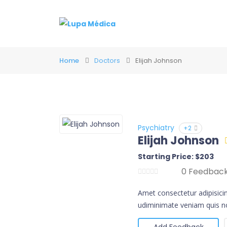
Home
Doctors
Elijah Johnson
Psychiatry
+2
Elijah Johnson
Starting Price: $203
0 Feedbac
Amet consectetur adipisici
udiminimate veniam quis no
Add Feedback