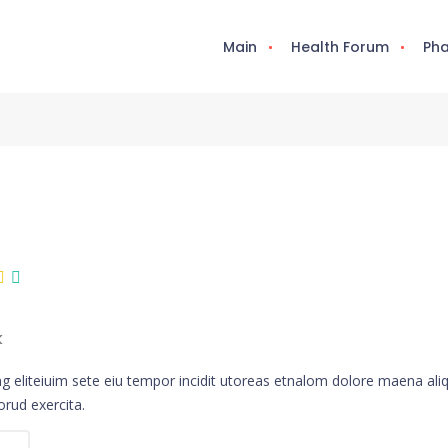
Main
Health Forum
Pha
k
ng eliteiuim sete eiu tempor incidit utoreas etnalom dolore maena ali
rud exercita.