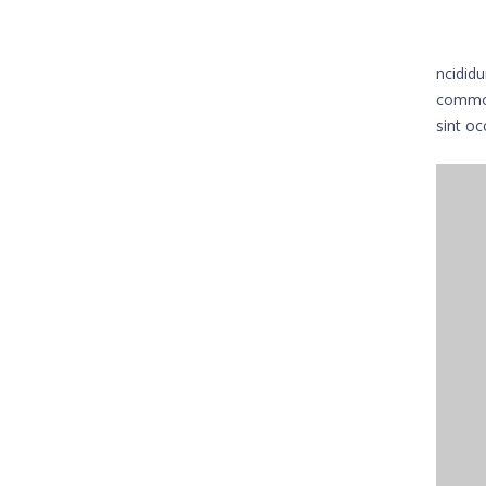
ncididu
commodo
sint oc