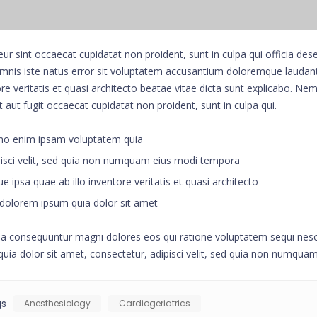
ur sint occaecat cupidatat non proident, sunt in culpa qui officia dese
mnis iste natus error sit voluptatem accusantium doloremque laudan
re veritatis et quasi architecto beatae vitae dicta sunt explicabo. N
t aut fugit occaecat cupidatat non proident, sunt in culpa qui.
 enim ipsam voluptatem quia
isci velit, sed quia non numquam eius modi tempora
e ipsa quae ab illo inventore veritatis et quasi architecto
dolorem ipsum quia dolor sit amet
ia consequuntur magni dolores eos qui ratione voluptatem sequi nes
quia dolor sit amet, consectetur, adipisci velit, sed quia non numqua
gs
Anesthesiology
Cardiogeriatrics