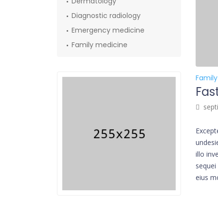
Dermatology
Diagnostic radiology
Emergency medicine
Family medicine
Family
Fas
sept
Excepte
undesi
illo in
sequei
eius m