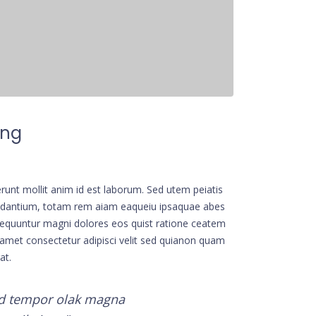
ing
erunt mollit anim id est laborum. Sed utem peiatis
audantium, totam rem aiam eaqueiu ipsaquae abes
onsequuntur magni dolores eos quist ratione ceatem
amet consectetur adipisci velit sed quianon quam
at.
mod tempor olak magna