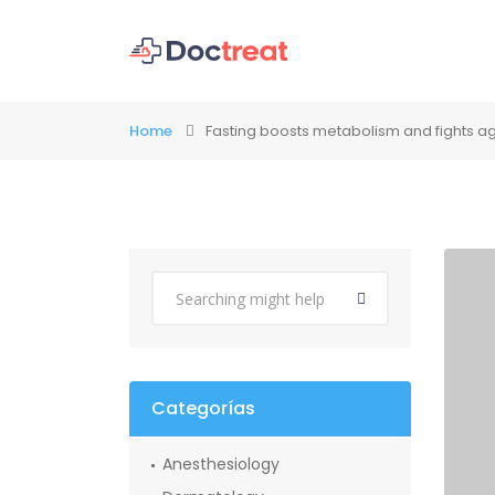
Home
Fasting boosts metabolism and fights a
Categorías
Anesthesiology