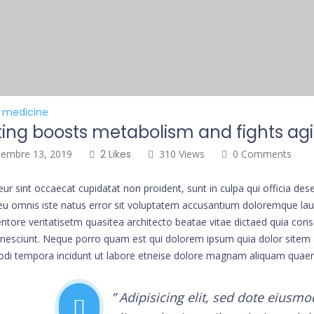
 medicine
ting boosts metabolism and fights ag
iembre 13, 2019
2 Likes
310 Views
0 Comments
ur sint occaecat cupidatat non proident, sunt in culpa qui officia des
eu omnis iste natus error sit voluptatem accusantium doloremque l
ventore veritatisetm quasitea architecto beatae vitae dictaed quia c
 nesciunt. Neque porro quam est qui dolorem ipsum quia dolor sitem 
odi tempora incidunt ut labore etneise dolore magnam aliquam quaer
” Adipisicing elit, sed dote eius