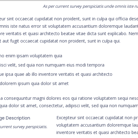
As per current survey perspiciatis unde omnis iste n
ur sint occaecat cupidatat non proident, sunt in culpa qui officia dese
mnis iste natus error sit voluptatem accusantium doloremque laudan
re veritatis et quasi architecto beatae vitae dicta sunt explicabo. N
t aut fugit occaecat cupidatat non proident, sunt in culpa qui.
 enim ipsam voluptatem quia
isci velit, sed quia non numquam eius modi tempora
e ipsa quae ab illo inventore veritatis et quasi architecto
dolorem ipsum quia dolor sit amet
ia consequuntur magni dolores eos qui ratione voluptatem sequi nes
quia dolor sit amet, consectetur, adipisci velit, sed quia non numqua
Excepteur sint occaecat cupidatat non pro
voluptatem accusantium doloremque lau
urrent survey perspiciatis.
inventore veritatis et quasi architecto 