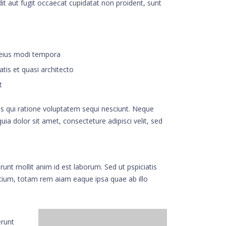
it aut fugit occaecat cupidatat non proident, sunt
 eius modi tempora
atis et quasi architecto
t
 qui ratione voluptatem sequi nesciunt. Neque
a dolor sit amet, consecteture adipisci velit, sed
runt mollit anim id est laborum. Sed ut pspiciatis
tium, totam rem aiam eaque ipsa quae ab illo
erunt