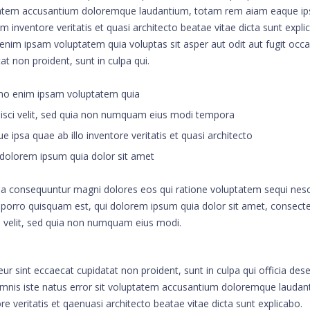
atem accusantium doloremque laudantium, totam rem aiam eaque i
am inventore veritatis et quasi architecto beatae vitae dicta sunt expli
nim ipsam voluptatem quia voluptas sit asper aut odit aut fugit occ
at non proident, sunt in culpa qui.
 enim ipsam voluptatem quia
isci velit, sed quia non numquam eius modi tempora
e ipsa quae ab illo inventore veritatis et quasi architecto
dolorem ipsum quia dolor sit amet
ia consequuntur magni dolores eos qui ratione voluptatem sequi nesc
porro quisquam est, qui dolorem ipsum quia dolor sit amet, consect
i velit, sed quia non numquam eius modi.
ur sint eccaecat cupidatat non proident, sunt in culpa qui officia dese
mnis iste natus error sit voluptatem accusantium doloremque laudan
re veritatis et qaenuasi architecto beatae vitae dicta sunt explicabo.