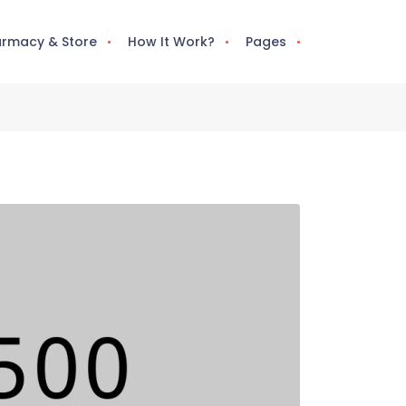
rmacy & Store
How It Work?
Pages