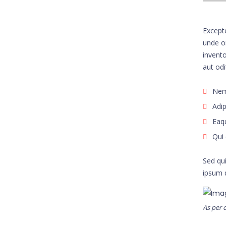
Excepte
unde o
invento
aut odi
Nemo
Adip
Eaqu
Qui 
Sed qu
ipsum 
As per c