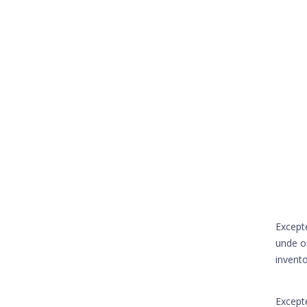
Excepte
unde o
invento
Excepte