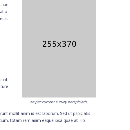
psaae
cabo
aecat
iunt.
eture
As per current survey perspiciatis.
runt mollit anim id est laborum. Sed ut pspiciatis
tium, totam rem aiam eaque ipsa quae ab illo