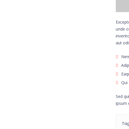
Excepte
unde o
invento
aut odi
Nemo
Adip
Eaqu
Qui 
Sed qu
ipsum 
Ta