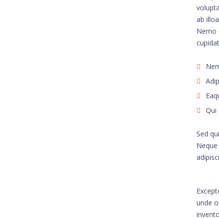
volupt
ab illo
Nemo e
cupidat
Nemo
Adip
Eaqu
Qui 
Sed qu
Neque 
adipisc
Excepte
unde o
invento