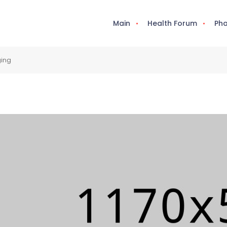
Main
Health Forum
Pha
ging