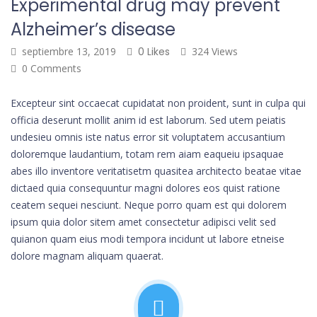
Experimental drug may prevent
Alzheimer’s disease
septiembre 13, 2019
0 Likes
324 Views
0 Comments
Excepteur sint occaecat cupidatat non proident, sunt in culpa qui
officia deserunt mollit anim id est laborum. Sed utem peiatis
undesieu omnis iste natus error sit voluptatem accusantium
doloremque laudantium, totam rem aiam eaqueiu ipsaquae
abes illo inventore veritatisetm quasitea architecto beatae vitae
dictaed quia consequuntur magni dolores eos quist ratione
ceatem sequei nesciunt. Neque porro quam est qui dolorem
ipsum quia dolor sitem amet consectetur adipisci velit sed
quianon quam eius modi tempora incidunt ut labore etneise
dolore magnam aliquam quaerat.